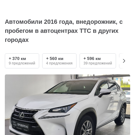
Автомобили 2016 года, внедорожник, с
пробегом в автоцентрах ТТС в других
городах
+ 370 км
+ 560 км
+ 596 км
+ 720
9 предложений
4 предложения
39 предложений
5 пре