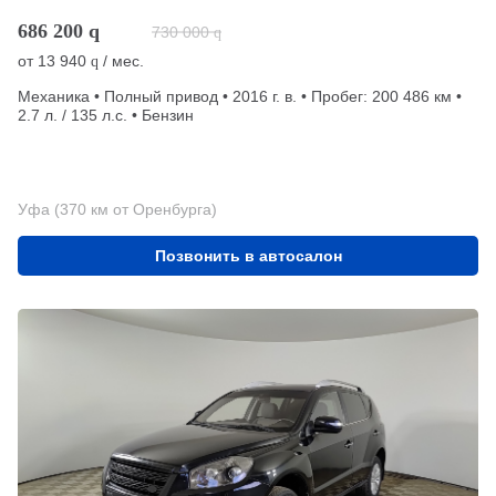
686 200
q
730 000
q
от
13 940
/ мес.
q
Механика • Полный привод • 2016 г. в. • Пробег: 200 486 км •
2.7 л. / 135 л.с. • Бензин
Уфа (370 км от Оренбурга)
Позвонить в автосалон