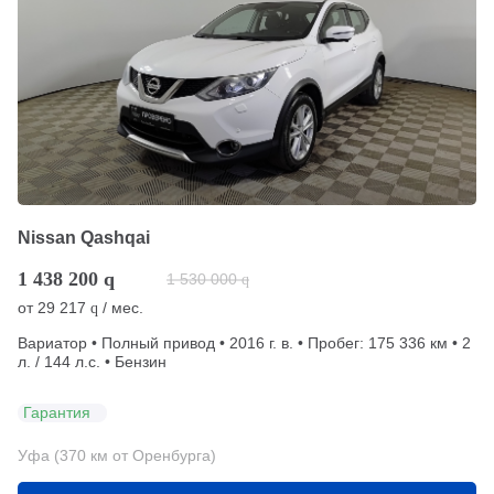
Nissan Qashqai
1 438 200
q
1 530 000
q
от
29 217
/ мес.
q
Вариатор • Полный привод • 2016 г. в. • Пробег: 175 336 км • 2
л. / 144 л.с. • Бензин
Гарантия
Уфа (370 км от Оренбурга)