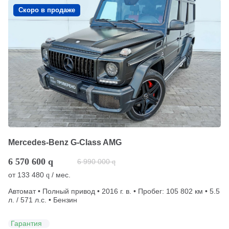
Скоро в продаже
Mercedes-Benz G-Class AMG
6 570 600
q
6 990 000
q
от
133 480
/ мес.
q
Автомат • Полный привод • 2016 г. в. • Пробег: 105 802 км • 5.5
л. / 571 л.с. • Бензин
Гарантия