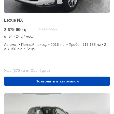
Lexus NX
2 679 000
q
2 850 000
q
от
54 424
/ мес.
q
Автомат • Полный привод • 2016 г. в. • Пробег: 117 135 км • 2
л. / 150 л.с. • Бензин
Уфа (370 км от Оренбурга)
Позвонить в автосалон