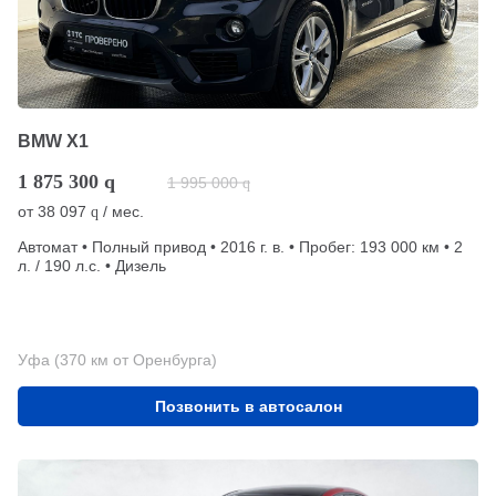
BMW X1
1 875 300
q
1 995 000
q
от
38 097
/ мес.
q
Автомат • Полный привод • 2016 г. в. • Пробег: 193 000 км • 2
л. / 190 л.с. • Дизель
Уфа (370 км от Оренбурга)
Позвонить в автосалон