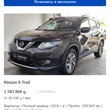
Позвонить в автосалон
Nissan X-Trail
1 503 060
q
1 599 000
q
от
30 535
/ мес.
q
Вариатор • Полный привод • 2016 г. в. • Пробег: 230 843 км •