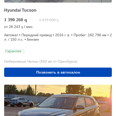
Hyundai Tucson
1 390 260
q
1 479 000
q
от
28 243
/ мес.
q
Автомат • Передний привод • 2016 г. в. • Пробег: 182 796 км • 2
л. / 150 л.с. • Бензин
Гарантия
Набережные Челны (560 км от Оренбурга)
Позвонить в автосалон