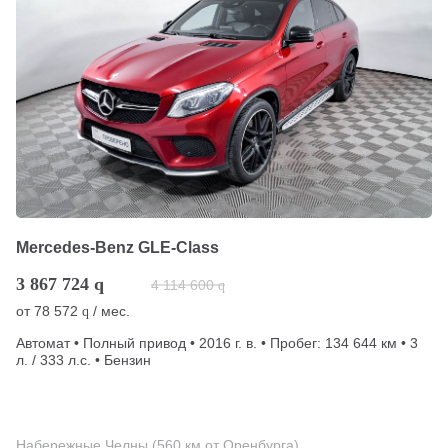
Mercedes-Benz GLE-Class
3 867 724
q
4 114 600
q
от
78 572
/ мес.
q
Автомат • Полный привод • 2016 г. в. • Пробег: 134 644 км • 3
л. / 333 л.с. • Бензин
Набережные Челны (560 км от Оренбурга)