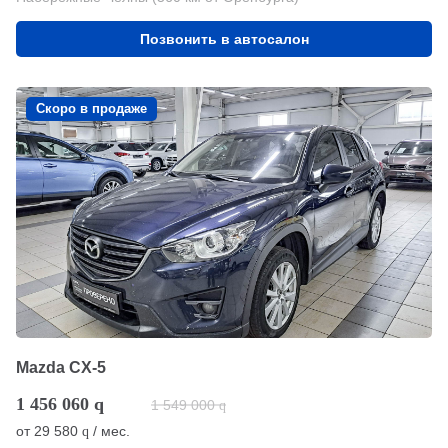
Позвонить в автосалон
Скоро в продаже
Mazda CX-5
1 456 060
q
1 549 000
q
от
29 580
/ мес.
q