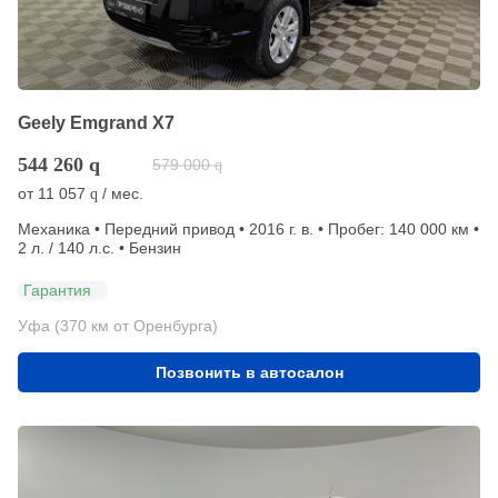
Geely Emgrand X7
544 260
q
579 000
q
от
11 057
/ мес.
q
Механика • Передний привод • 2016 г. в. • Пробег: 140 000 км •
2 л. / 140 л.с. • Бензин
Гарантия
Уфа (370 км от Оренбурга)
Позвонить в автосалон