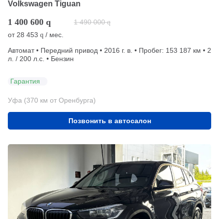
Volkswagen Tiguan
1 400 600
q
1 490 000
q
от
28 453
/ мес.
q
Автомат • Передний привод • 2016 г. в. • Пробег: 153 187 км • 2
л. / 200 л.с. • Бензин
Гарантия
Уфа (370 км от Оренбурга)
Позвонить в автосалон