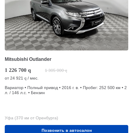
Mitsubishi Outlander
1 226 700
q
1 305 000
q
от
24 921
/ мес.
q
Вариатор • Полный привод • 2016 г. в. • Пробег: 252 500 км • 2
л. / 146 л.с. • Бензин
Уфа (370 км от Оренбурга)
Позвонить в автосалон