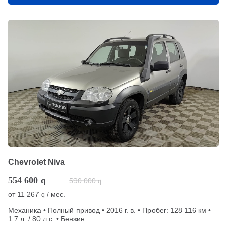
Chevrolet Niva
554 600
q
590 000
q
от
11 267
/ мес.
q
Механика • Полный привод • 2016 г. в. • Пробег: 128 116 км •
1.7 л. / 80 л.с. • Бензин