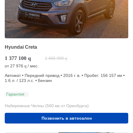
Hyundai Creta
1 377 100
q
1 465 000
q
от
27 976
/ мес.
q
Автомат • Передний привод • 2016 г. в. • Пробег: 156 157 км •
1.6 л. / 123 л.с. • Бензин
Гарантия
Набережные Челны (560 км от Оренбурга)
Позвонить в автосалон