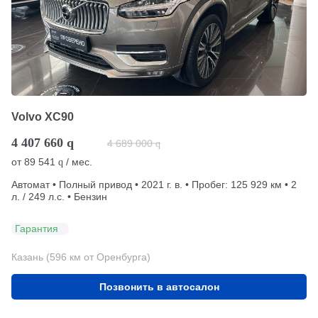
Volvo XC90
4 407 660
q
4 689 000
q
от
89 541
/ мес.
q
Автомат • Полный привод • 2021 г. в. • Пробег: 125 929 км • 2
л. / 249 л.с. • Бензин
Гарантия
Казань (596 км от Оренбурга)
Позвонить в автосалон