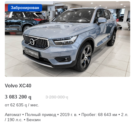
Забронирован
Volvo XC40
3 083 200
q
3 280 000
q
от
62 635
/ мес.
q
Автомат • Полный привод • 2019 г. в. • Пробег: 68 643 км • 2 л.
/ 190 л.с. • Бензин