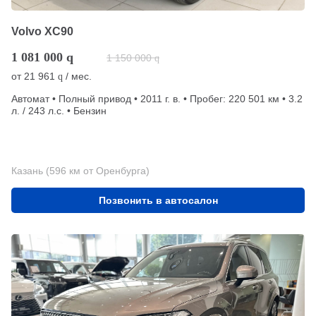
Volvo XC90
1 081 000
q
1 150 000
q
от
21 961
/ мес.
q
Автомат • Полный привод • 2011 г. в. • Пробег: 220 501 км • 3.2
л. / 243 л.с. • Бензин
Казань (596 км от Оренбурга)
Позвонить в автосалон