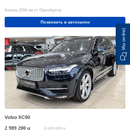
Казань (596 км от Оренбурга)
Позвонить в автосалон
Мы on-line)
Volvo XC90
2 989 200
q
3 180 000
q