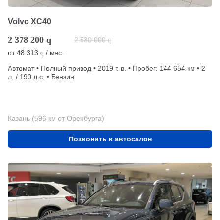
Volvo XC40
2 378 200
q
2 530 000
q
от
48 313
/ мес.
q
Автомат • Полный привод • 2019 г. в. • Пробег: 144 654 км • 2
л. / 190 л.с. • Бензин
Казань (596 км от Оренбурга)
Позвонить в автосалон