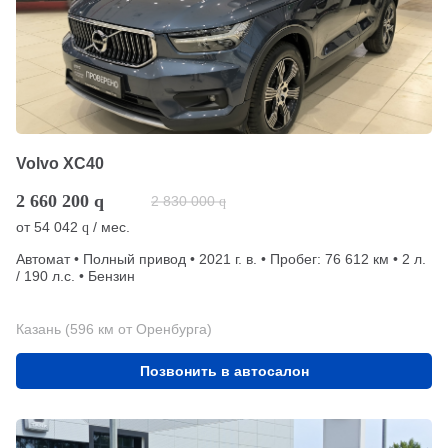
Volvo XC40
2 660 200
q
2 830 000
q
от
54 042
/ мес.
q
Автомат • Полный привод • 2021 г. в. • Пробег: 76 612 км • 2 л.
/ 190 л.с. • Бензин
Казань (596 км от Оренбурга)
Позвонить в автосалон