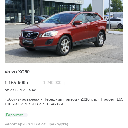
Volvo XC60
1 165 600
q
1 240 000
q
от
23 679
/ мес.
q
Роботизированная • Передний привод • 2010 г. в. • Пробег: 169
196 км • 2 л. / 203 л.с. • Бензин
Гарантия
Чебоксары (870 км от Оренбурга)