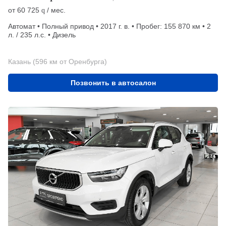
от
60 725
/ мес.
q
Автомат • Полный привод • 2017 г. в. • Пробег: 155 870 км • 2
л. / 235 л.с. • Дизель
Казань (596 км от Оренбурга)
Позвонить в автосалон