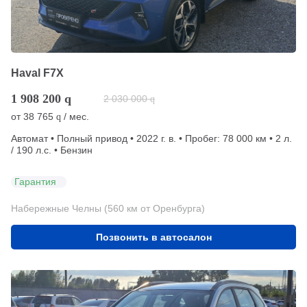
Haval F7X
1 908 200
q
2 030 000
q
от
38 765
/ мес.
q
Автомат • Полный привод • 2022 г. в. • Пробег: 78 000 км • 2 л.
/ 190 л.с. • Бензин
Гарантия
Набережные Челны (560 км от Оренбурга)
Позвонить в автосалон