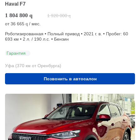
Haval F7
1 804 800
q
1 920 000
q
от
36 665
/ мес.
q
Роботизированная • Полный привод • 2021 г. в. • Пробег: 60
693 км • 2 л. / 190 л.с. • Бензин
Гарантия
Уфа (370 км от Оренбурга)
Позвонить в автосалон