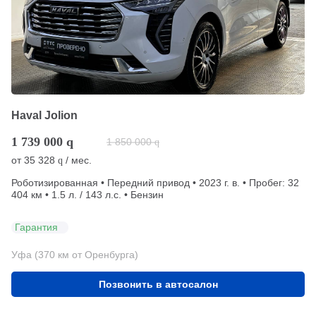
Haval Jolion
1 739 000
q
1 850 000
q
от
35 328
/ мес.
q
Роботизированная • Передний привод • 2023 г. в. • Пробег: 32
404 км • 1.5 л. / 143 л.с. • Бензин
Гарантия
Уфа (370 км от Оренбурга)
Позвонить в автосалон