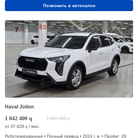
Позвонить в автосалон
Haval Jolion
1 842 400
q
1 960 000
q
от
37 428
/ мес.
q
Роботизированная • Полный привод • 2024 г. в. • Пробег: 28