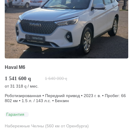
Haval M6
1 541 600
q
1 640 000
q
от
31 318
/ мес.
q
Роботизированная • Передний привод • 2023 г. в. • Пробег: 66
802 км • 1.5 л. / 143 л.с. • Бензин
Гарантия
Набережные Челны (560 км от Оренбурга)