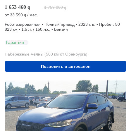
1 653 460
q
1 759 000
q
от
33 590
/ мес.
q
Роботизированная • Полный привод • 2023 г. в. • Пробег: 50
823 км • 1.5 л. / 150 л.с. • Бензин
Гарантия
Набережные Челны (560 км от Оренбурга)
Позвонить в автосалон