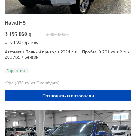
Haval H5
3 195 060
q
3 399 000
q
от
64 907
/ мес.
q
Автомат • Полный привод • 2024 г. в. • Пробег: 9 701 км • 2 л. /
200 л.с. • Бензин
Гарантия
Уфа (370 км от Оренбурга)
Позвонить в автосалон