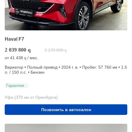
Haval F7
2 039 800
q
2 170 000
q
от
41 438
/ мес.
q
Вариатор • Полный привод • 2024 г. в. • Пробег: 57 760 км • 1.5
л. / 150 л.с. • Бензин
Гарантия
Уфа (370 км от Оренбурга)
Позвонить в автосалон