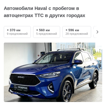
Автомобили Haval с пробегом в
автоцентрах ТТС в других городах
+ 370 км
+ 560 км
+ 596 км
+ 720
9 предложений
5 предложений
28 предложений
3 пре