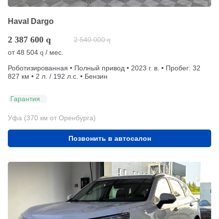
Haval Dargo
2 387 600
q
2 540 000
q
от
48 504
/ мес.
q
Роботизированная • Полный привод • 2023 г. в. • Пробег: 32
827 км • 2 л. / 192 л.с. • Бензин
Гарантия
Уфа (370 км от Оренбурга)
Позвонить в автосалон