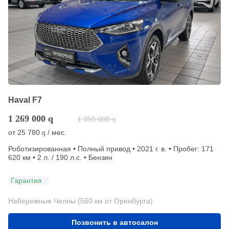
Haval F7
1 269 000
q
1 350 000
q
от
25 780
/ мес.
q
Роботизированная • Полный привод • 2021 г. в. • Пробег: 171
620 км • 2 л. / 190 л.с. • Бензин
Гарантия
Набережные Челны (560 км от Оренбурга)
Позвонить в автосалон