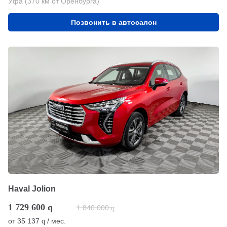
Уфа (370 км от Оренбурга)
Позвонить в автосалон
Haval Jolion
1 729 600
q
1 840 000
q
от
35 137
/ мес.
q