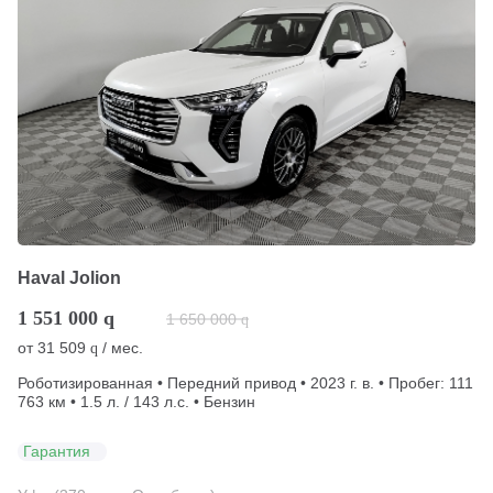
Haval Jolion
1 551 000
q
1 650 000
q
от
31 509
/ мес.
q
Роботизированная • Передний привод • 2023 г. в. • Пробег: 111
763 км • 1.5 л. / 143 л.с. • Бензин
Гарантия