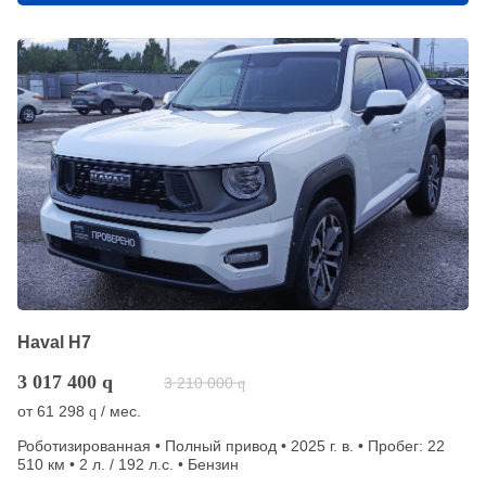
Haval H7
3 017 400
q
3 210 000
q
от
61 298
/ мес.
q
Роботизированная • Полный привод • 2025 г. в. • Пробег: 22
510 км • 2 л. / 192 л.с. • Бензин