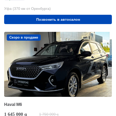
Уфа (370 км от Оренбурга)
Позвонить в автосалон
Скоро в продаже
Haval M6
1 645 000
q
1 750 000
q