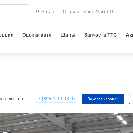
Работа в ТТС
Приложение Мой ТТС
сервис
Оценка авто
Шины
Запчасти ТТС
Ак
+7 (8552) 39-98-97
 Тозелеш, 27
Заказать звонок