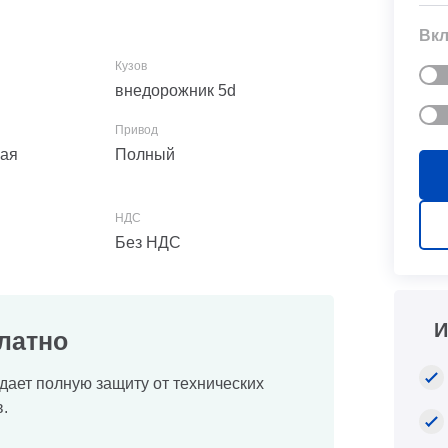
Вкл
внедорожник 5d
ная
Полный
Без НДС
И
латно
дает полную защиту от технических
.