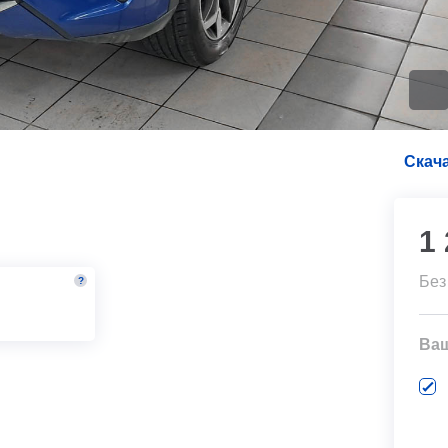
Скача
1
Без
?
м
Ва