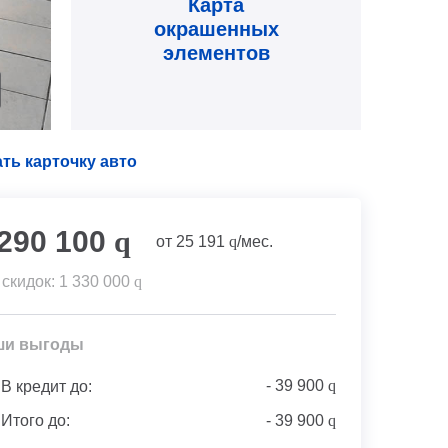
Карта
окрашенных
элементов
ть карточку авто
 290 100
q
от
25 191
q
/мес.
 скидок:
1 330 000
q
ши выгоды
-
39 900
q
В кредит до:
Итого до:
-
39 900
q