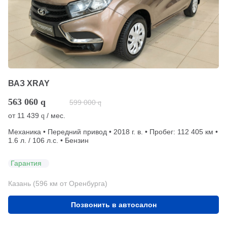
ВАЗ XRAY
563 060
q
599 000
q
от
11 439
/ мес.
q
Механика • Передний привод • 2018 г. в. • Пробег: 112 405 км •
1.6 л. / 106 л.с. • Бензин
Гарантия
Казань (596 км от Оренбурга)
Позвонить в автосалон