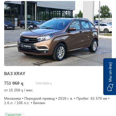
Мы on-line)
ВАЗ XRAY
751 060
q
799 000
q
от
15 258
/ мес.
q
Механика • Передний привод • 2018 г. в. • Пробег: 61 570 км •
1.6 л. / 106 л.с. • Бензин
Гарантия