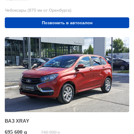
Чебоксары (870 км от Оренбурга)
Позвонить в автосалон
ВАЗ XRAY
695 600
q
740 000
q