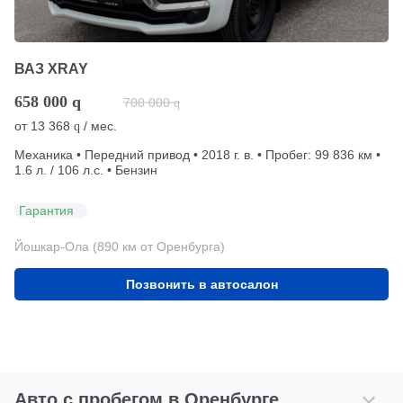
ВАЗ XRAY
658 000
q
700 000
q
от
13 368
/ мес.
q
Механика • Передний привод • 2018 г. в. • Пробег: 99 836 км •
1.6 л. / 106 л.с. • Бензин
Гарантия
Йошкар-Ола (890 км от Оренбурга)
Позвонить в автосалон
Авто с пробегом в Оренбурге