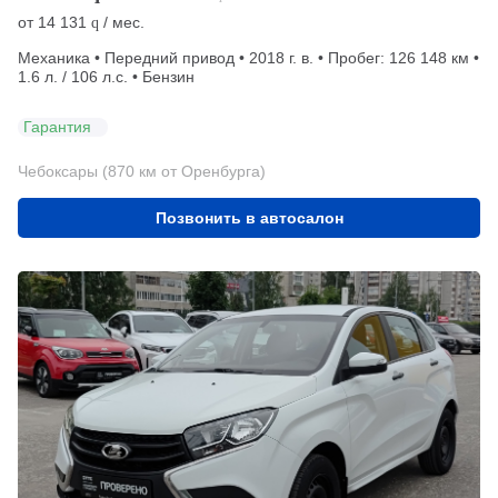
от
14 131
/ мес.
q
Механика • Передний привод • 2018 г. в. • Пробег: 126 148 км •
1.6 л. / 106 л.с. • Бензин
Гарантия
Чебоксары (870 км от Оренбурга)
Позвонить в автосалон