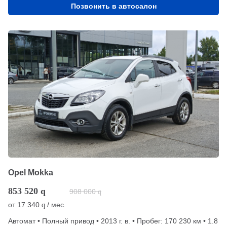
Позвонить в автосалон
Opel Mokka
853 520
q
908 000
q
от
17 340
/ мес.
q
Автомат • Полный привод • 2013 г. в. • Пробег: 170 230 км • 1.8