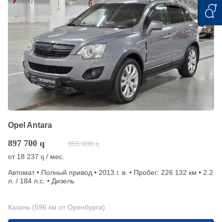
Opel Antara
897 700
q
955 000
q
от
18 237
/ мес.
q
Автомат • Полный привод • 2013 г. в. • Пробег: 226 132 км • 2.2
л. / 184 л.с. • Дизель
Казань (596 км от Оренбурга)