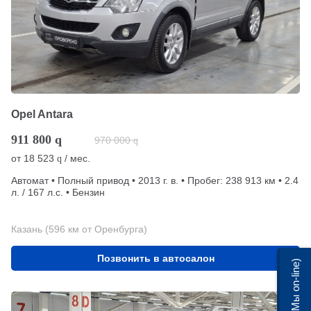
Opel Antara
911 800
q
970 000
q
от
18 523
/ мес.
q
Автомат • Полный привод • 2013 г. в. • Пробег: 238 913 км • 2.4
л. / 167 л.с. • Бензин
Казань (596 км от Оренбурга)
Позвонить в автосалон
Мы on-line)