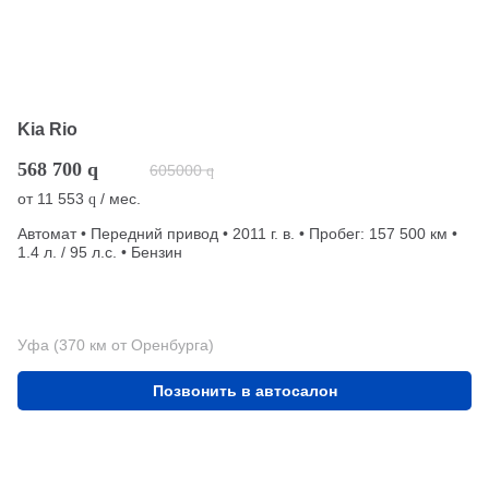
Kia Rio
568 700
q
605000
q
от
11 553
/ мес.
q
Автомат • Передний привод • 2011 г. в. • Пробег: 157 500 км •
1.4 л. / 95 л.с. • Бензин
Уфа (370 км от Оренбурга)
Позвонить в автосалон