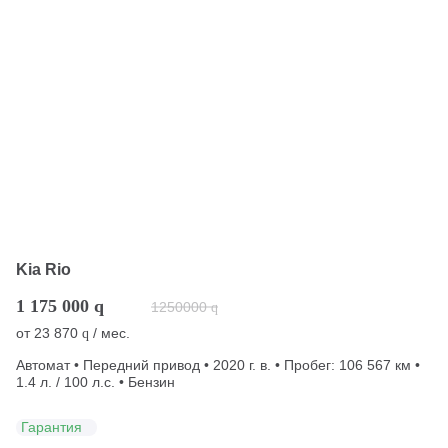
Kia Rio
1 175 000
q
1250000
q
от
23 870
/ мес.
q
Автомат • Передний привод • 2020 г. в. • Пробег: 106 567 км •
1.4 л. / 100 л.с. • Бензин
Гарантия