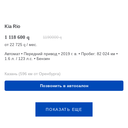
Kia Rio
1 118 600
q
1190000
q
от
22 725
/ мес.
q
Автомат • Передний привод • 2019 г. в. • Пробег: 82 024 км •
1.6 л. / 123 л.с. • Бензин
Казань (596 км от Оренбурга)
Позвонить в автосалон
ПОКАЗАТЬ ЕЩЕ