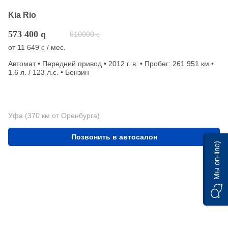
Kia Rio
573 400
q
610000
q
от
11 649
/ мес.
q
Автомат • Передний привод • 2012 г. в. • Пробег: 261 951 км •
1.6 л. / 123 л.с. • Бензин
Уфа (370 км от Оренбурга)
Позвонить в автосалон
Мы on-line)