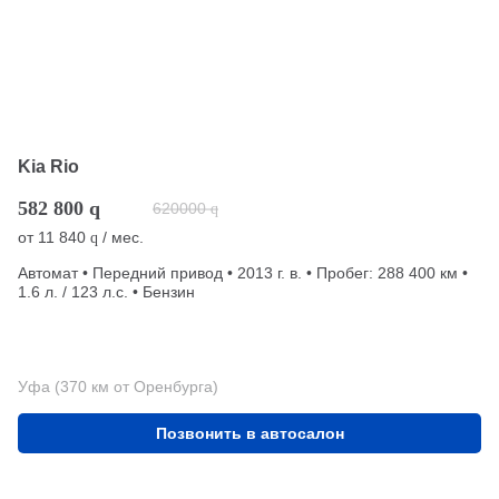
Kia Rio
582 800
q
620000
q
от
11 840
/ мес.
q
Автомат • Передний привод • 2013 г. в. • Пробег: 288 400 км •
1.6 л. / 123 л.с. • Бензин
Уфа (370 км от Оренбурга)
Позвонить в автосалон