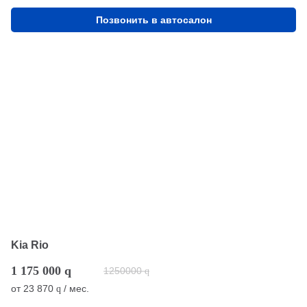
Позвонить в автосалон
Kia Rio
1 175 000
q
1250000
q
от
23 870
/ мес.
q