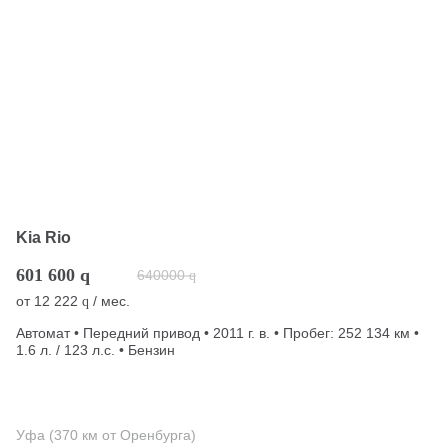
Kia Rio
601 600
q
640000
q
от
12 222
/ мес.
q
Автомат • Передний привод • 2011 г. в. • Пробег: 252 134 км •
1.6 л. / 123 л.с. • Бензин
Уфа (370 км от Оренбурга)