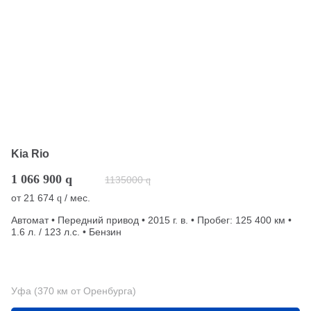
Kia Rio
1 066 900
q
1135000
q
от
21 674
/ мес.
q
Автомат • Передний привод • 2015 г. в. • Пробег: 125 400 км •
1.6 л. / 123 л.с. • Бензин
Уфа (370 км от Оренбурга)