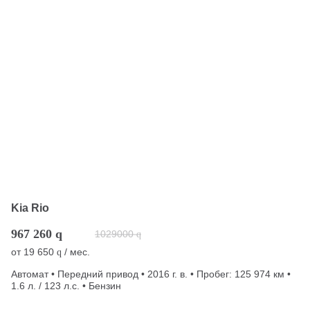
Kia Rio
967 260
q
1029000
q
от
19 650
/ мес.
q
Автомат • Передний привод • 2016 г. в. • Пробег: 125 974 км •
1.6 л. / 123 л.с. • Бензин