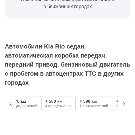
в ближайших городах
Автомобили Kia Rio седан,
автоматическая коробка передач,
передний привод, бензиновый двигатель
с пробегом в автоцентрах ТТС в других
городах
+ 370 км
+ 560 км
+ 596 км
+ 720 км
10 предложений
4 предложения
18 предложений
2 предлож