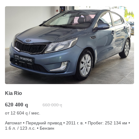
Kia Rio
620 400
q
660 000
q
от
12 604
/ мес.
q
Автомат • Передний привод • 2011 г. в. • Пробег: 252 134 км •
1.6 л. / 123 л.с. • Бензин