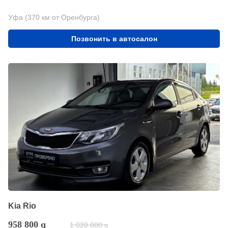
Уфа (370 км от Оренбурга)
Позвонить в автосалон
Kia Rio
958 800
q
1 020 000
q