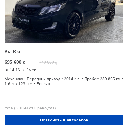
Kia Rio
695 600
q
740 000
q
от
14 131
/ мес.
q
Механика • Передний привод • 2014 г. в. • Пробег: 239 865 км •
1.6 л. / 123 л.с. • Бензин
Уфа (370 км от Оренбурга)
Позвонить в автосалон