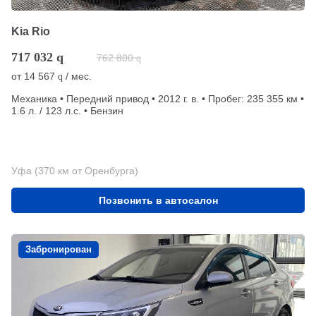
Kia Rio
717 032
q
762 800
q
от
14 567
/ мес.
q
Механика • Передний привод • 2012 г. в. • Пробег: 235 355 км •
1.6 л. / 123 л.с. • Бензин
Уфа (370 км от Оренбурга)
Позвонить в автосалон
Забронирован