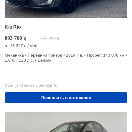
Kia Rio
803 700
q
855 000
q
от
16 327
/ мес.
q
Механика • Передний привод • 2014 г. в. • Пробег: 143 078 км •
1.6 л. / 123 л.с. • Бензин
Уфа (370 км от Оренбурга)
Позвонить в автосалон