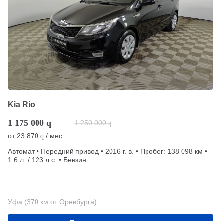
Kia Rio
1 175 000
q
1 250 000
q
от
23 870
/ мес.
q
Автомат • Передний привод • 2016 г. в. • Пробег: 138 098 км •
1.6 л. / 123 л.с. • Бензин
Уфа (370 км от Оренбурга)