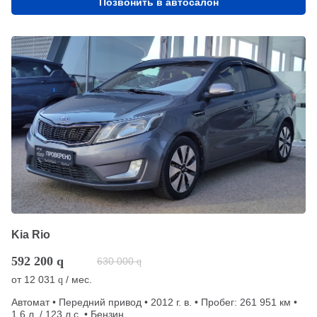
Позвонить в автосалон
Kia Rio
592 200
q
630 000
q
от
12 031
/ мес.
q
Автомат • Передний привод • 2012 г. в. • Пробег: 261 951 км •
1.6 л. / 123 л.с. • Бензин