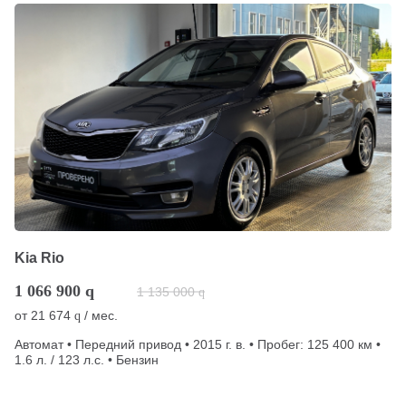
Kia Rio
1 066 900
q
1 135 000
q
от
21 674
/ мес.
q
Автомат • Передний привод • 2015 г. в. • Пробег: 125 400 км •
1.6 л. / 123 л.с. • Бензин