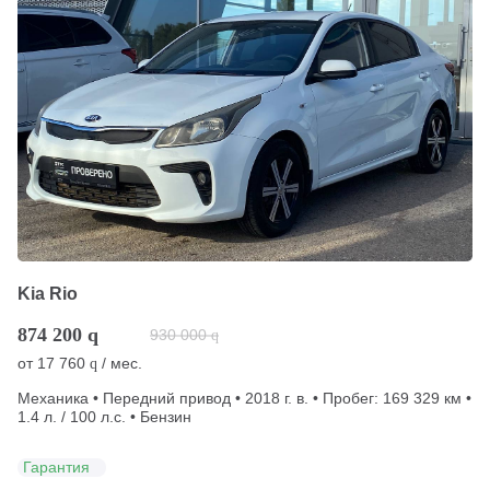
Kia Rio
874 200
q
930 000
q
от
17 760
/ мес.
q
Механика • Передний привод • 2018 г. в. • Пробег: 169 329 км •
1.4 л. / 100 л.с. • Бензин
Гарантия