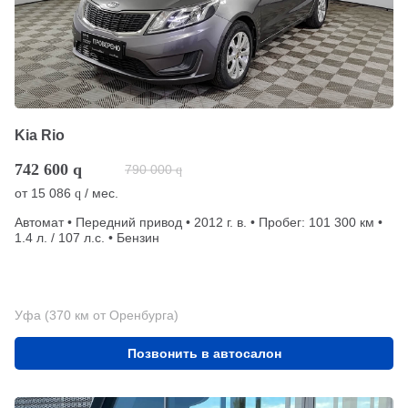
Kia Rio
742 600
q
790 000
q
от
15 086
/ мес.
q
Автомат • Передний привод • 2012 г. в. • Пробег: 101 300 км •
1.4 л. / 107 л.с. • Бензин
Уфа (370 км от Оренбурга)
Позвонить в автосалон