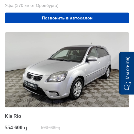
Уфа (370 км от Оренбурга)
Позвонить в автосалон
Мы on-line)
Kia Rio
554 600
q
590 000
q