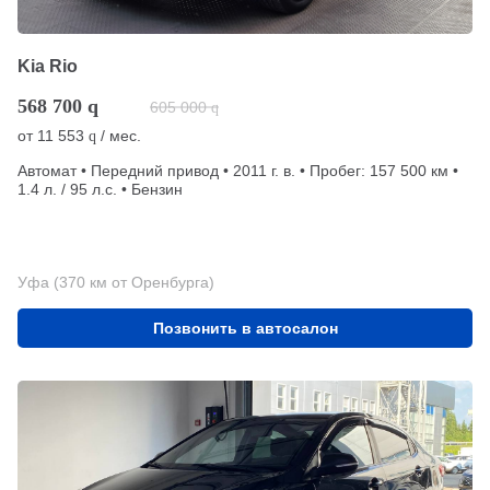
Kia Rio
568 700
q
605 000
q
от
11 553
/ мес.
q
Автомат • Передний привод • 2011 г. в. • Пробег: 157 500 км •
1.4 л. / 95 л.с. • Бензин
Уфа (370 км от Оренбурга)
Позвонить в автосалон