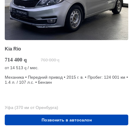
Kia Rio
714 400
q
760 000
q
от
14 513
/ мес.
q
Механика • Передний привод • 2015 г. в. • Пробег: 124 001 км •
1.4 л. / 107 л.с. • Бензин
Уфа (370 км от Оренбурга)
Позвонить в автосалон