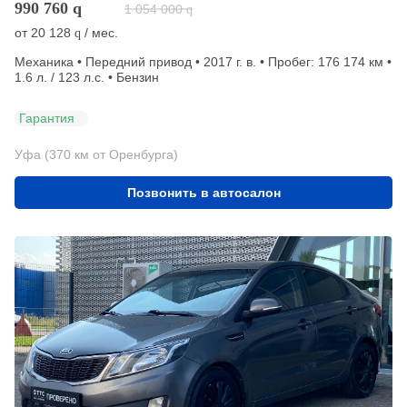
990 760
q
1 054 000
q
от
20 128
/ мес.
q
Механика • Передний привод • 2017 г. в. • Пробег: 176 174 км •
1.6 л. / 123 л.с. • Бензин
Гарантия
Уфа (370 км от Оренбурга)
Позвонить в автосалон