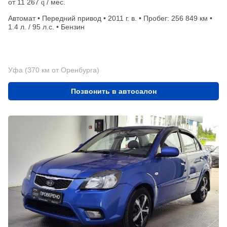
от
11 267
/ мес.
q
Автомат • Передний привод • 2011 г. в. • Пробег: 256 849 км •
1.4 л. / 95 л.с. • Бензин
Уфа (370 км от Оренбурга)
Позвонить в автосалон