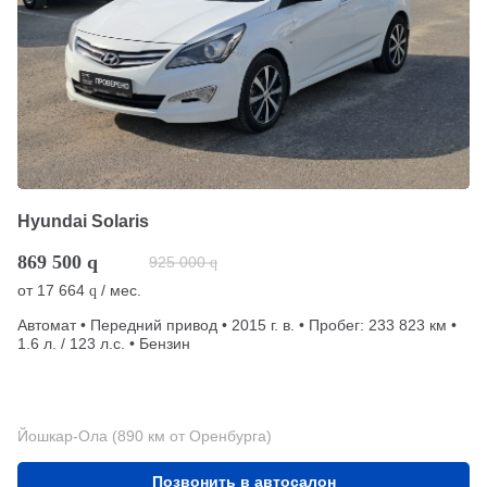
Hyundai Solaris
869 500
q
925 000
q
от
17 664
/ мес.
q
Автомат • Передний привод • 2015 г. в. • Пробег: 233 823 км •
1.6 л. / 123 л.с. • Бензин
Йошкар-Ола (890 км от Оренбурга)
Позвонить в автосалон