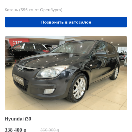
Казань (596 км от Оренбурга)
Позвонить в автосалон
Hyundai i30
338 400
q
360 000
q