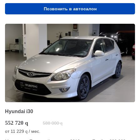
Позвонить в автосалон
Hyundai i30
552 720
q
588 000
q
от
11 229
/ мес.
q