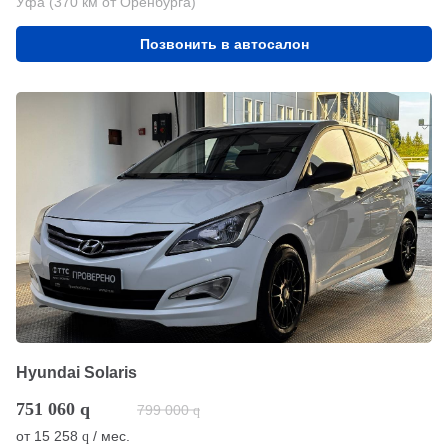
Уфа (370 км от Оренбурга)
Позвонить в автосалон
Hyundai Solaris
751 060
q
799 000
q
от
15 258
/ мес.
q