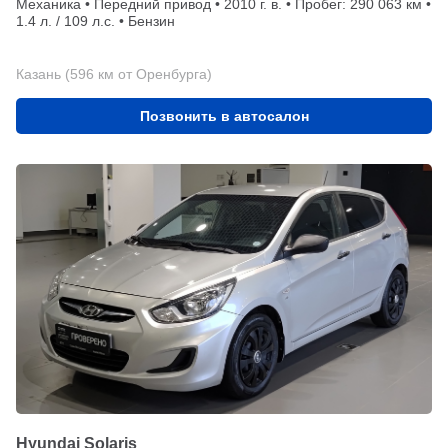
Механика • Передний привод • 2010 г. в. • Пробег: 290 063 км •
1.4 л. / 109 л.с. • Бензин
Казань (596 км от Оренбурга)
Позвонить в автосалон
Hyundai Solaris