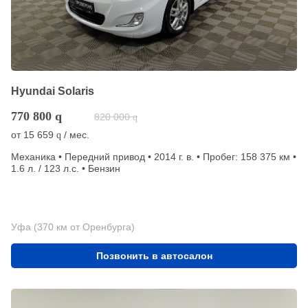
Hyundai Solaris
770 800
q
820 000
q
от
15 659
/ мес.
q
Механика • Передний привод • 2014 г. в. • Пробег: 158 375 км •
1.6 л. / 123 л.с. • Бензин
Уфа (370 км от Оренбурга)
Позвонить в автосалон