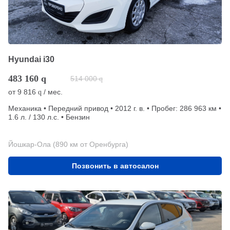
Hyundai i30
483 160
q
514 000
q
от
9 816
/ мес.
q
Механика • Передний привод • 2012 г. в. • Пробег: 286 963 км •
1.6 л. / 130 л.с. • Бензин
Йошкар-Ола (890 км от Оренбурга)
Позвонить в автосалон