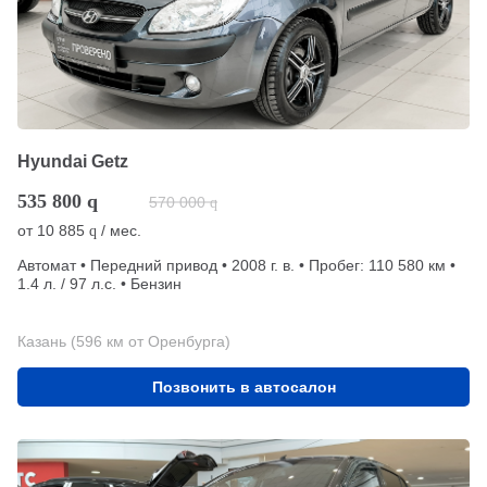
Hyundai Getz
535 800
q
570 000
q
от
10 885
/ мес.
q
Автомат • Передний привод • 2008 г. в. • Пробег: 110 580 км •
1.4 л. / 97 л.с. • Бензин
Казань (596 км от Оренбурга)
Позвонить в автосалон