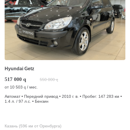
Hyundai Getz
517 000
q
550 000
q
от
10 503
/ мес.
q
Автомат • Передний привод • 2010 г. в. • Пробег: 147 283 км •
1.4 л. / 97 л.с. • Бензин
Казань (596 км от Оренбурга)