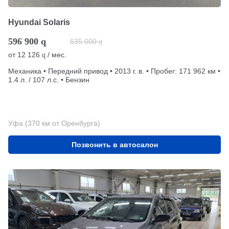
Hyundai Solaris
596 900
q
635 000
q
от
12 126
/ мес.
q
Механика • Передний привод • 2013 г. в. • Пробег: 171 962 км •
1.4 л. / 107 л.с. • Бензин
Уфа (370 км от Оренбурга)
Позвонить в автосалон