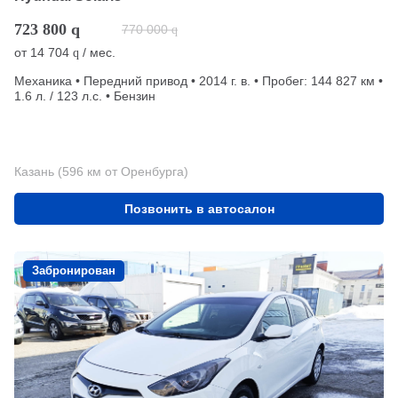
723 800
q
770 000
q
от
14 704
/ мес.
q
Механика • Передний привод • 2014 г. в. • Пробег: 144 827 км •
1.6 л. / 123 л.с. • Бензин
Казань (596 км от Оренбурга)
Позвонить в автосалон
Забронирован