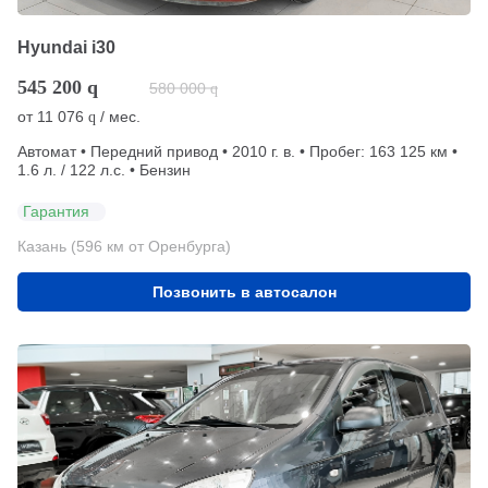
Hyundai i30
545 200
q
580 000
q
от
11 076
/ мес.
q
Автомат • Передний привод • 2010 г. в. • Пробег: 163 125 км •
1.6 л. / 122 л.с. • Бензин
Гарантия
Казань (596 км от Оренбурга)
Позвонить в автосалон