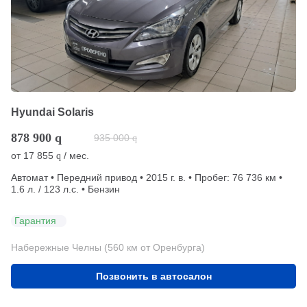
Hyundai Solaris
878 900
q
935 000
q
от
17 855
/ мес.
q
Автомат • Передний привод • 2015 г. в. • Пробег: 76 736 км •
1.6 л. / 123 л.с. • Бензин
Гарантия
Набережные Челны (560 км от Оренбурга)
Позвонить в автосалон