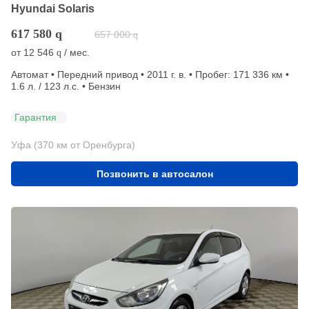
Hyundai Solaris
617 580
q
657 000
q
от
12 546
/ мес.
q
Автомат • Передний привод • 2011 г. в. • Пробег: 171 336 км •
1.6 л. / 123 л.с. • Бензин
Гарантия
Уфа (370 км от Оренбурга)
Позвонить в автосалон