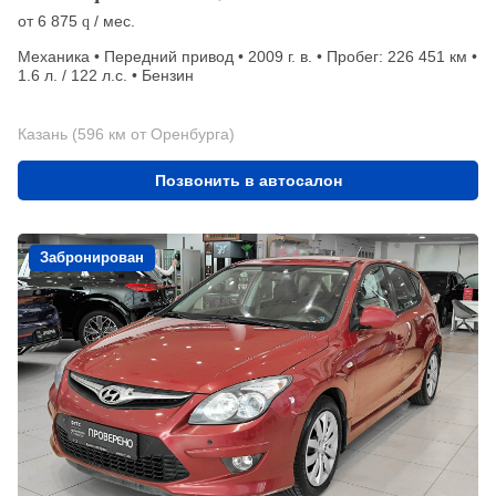
от
6 875
/ мес.
q
Механика • Передний привод • 2009 г. в. • Пробег: 226 451 км •
1.6 л. / 122 л.с. • Бензин
Казань (596 км от Оренбурга)
Позвонить в автосалон
Забронирован