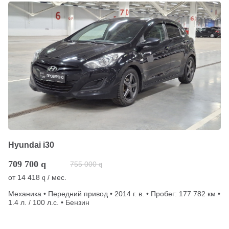
Hyundai i30
709 700
q
755 000
q
от
14 418
/ мес.
q
Механика • Передний привод • 2014 г. в. • Пробег: 177 782 км •
1.4 л. / 100 л.с. • Бензин