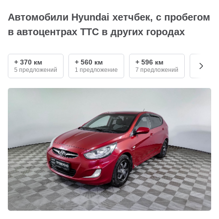
Автомобили Hyundai хетчбек, с пробегом
в автоцентрах ТТС в других городах
+ 370 км
+ 560 км
+ 596 км
+ 890 
5 предложений
1 предложение
7 предложений
5 пред