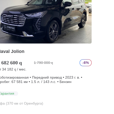
aval Jolion
 682 600
q
1 790 000
-6%
q
т
34 182
/ мес.
q
оботизированная • Передний привод • 2023 г. в. •
робег: 67 581 км • 1.5 л. / 143 л.с. • Бензин
Гарантия
фа (370 км от Оренбурга)