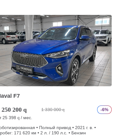
aval F7
 250 200
q
1 330 000
-6%
q
т
25 398
/ мес.
q
оботизированная • Полный привод • 2021 г. в. •
робег: 171 620 км • 2 л. / 190 л.с. • Бензин