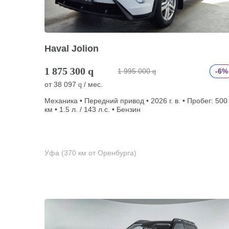
Haval Jolion
1 875 300
q
1 995 000
-6%
q
от
38 097
/ мес.
q
Механика • Передний привод • 2026 г. в. • Пробег: 500
км • 1.5 л. / 143 л.с. • Бензин
Уфа (370 км от Оренбурга)