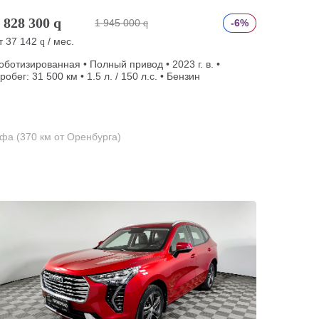
 828 300
q
1 945 000
-6%
q
т
37 142
/ мес.
q
оботизированная • Полный привод • 2023 г. в. •
робег: 31 500 км • 1.5 л. / 150 л.с. • Бензин
фа (370 км от Оренбурга)