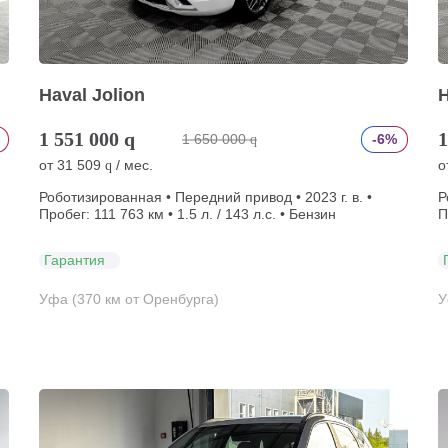
Haval Jolion
H
1 551 000
q
1
1 650 000
-6%
q
от
31 509
/ мес.
о
q
Роботизированная • Передний привод • 2023 г. в. •
Р
Пробег: 111 763 км • 1.5 л. / 143 л.с. • Бензин
П
Гарантия
Уфа (370 км от Оренбурга)
У