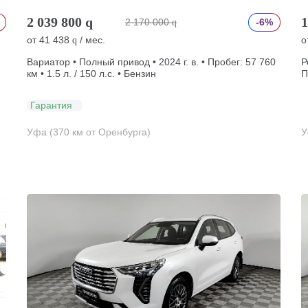
2 039 800
q
1
2 170 000
-6%
q
от
41 438
/ мес.
о
q
Вариатор • Полный привод • 2024 г. в. • Пробег: 57 760
Р
км • 1.5 л. / 150 л.с. • Бензин
П
Гарантия
Уфа (370 км от Оренбурга)
У