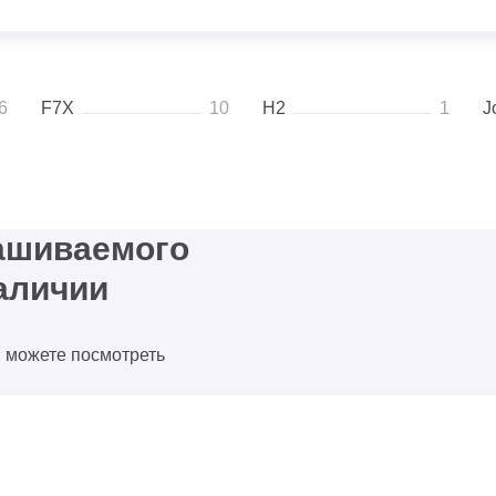
6
F7X
10
H2
1
J
рашиваемого
аличии
ы можете посмотреть