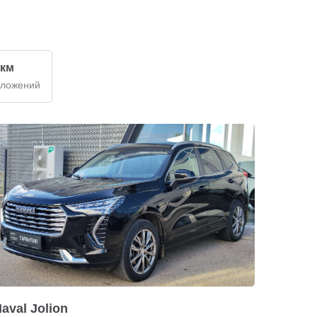
 км
дложений
aval Jolion