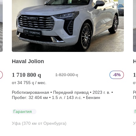
Haval Jolion
H
1 710 800
q
1
1 820 000
-6%
q
от
34 755
/ мес.
о
q
Роботизированная • Передний привод • 2023 г. в. •
Р
Пробег: 32 404 км • 1.5 л. / 143 л.с. • Бензин
П
Гарантия
Уфа (370 км от Оренбурга)
У