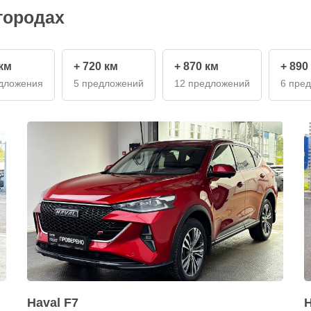
городах
 км
+ 720 км
+ 870 км
+ 890
дложения
5 предложений
12 предложений
6 пре
Haval F7
H