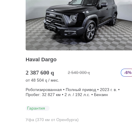
Haval Dargo
2 387 600
q
2 540 000
-6%
q
от
48 504
/ мес.
q
Роботизированная • Полный привод • 2023 г. в. •
Пробег: 32 827 км • 2 л. / 192 л.с. • Бензин
Гарантия
Уфа (370 км от Оренбурга)