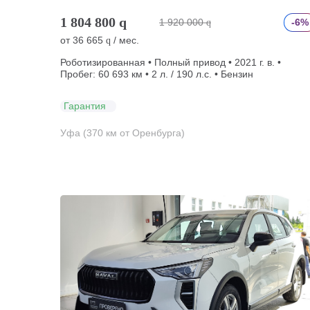
1 804 800
q
1 920 000
-6%
q
от
36 665
/ мес.
q
Роботизированная • Полный привод • 2021 г. в. •
Пробег: 60 693 км • 2 л. / 190 л.с. • Бензин
Гарантия
Уфа (370 км от Оренбурга)