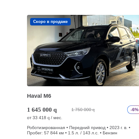
Скоро в продаже
Haval M6
1 645 000
q
1 750 000
-6%
q
от
33 418
/ мес.
q
Роботизированная • Передний привод • 2023 г. в. •
Пробег: 57 844 км • 1.5 л. / 143 л.с. • Бензин