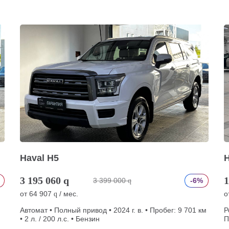
Haval H5
H
3 195 060
q
1
3 399 000
-6%
q
от
64 907
/ мес.
о
q
Автомат • Полный привод • 2024 г. в. • Пробег: 9 701 км
Р
• 2 л. / 200 л.с. • Бензин
П