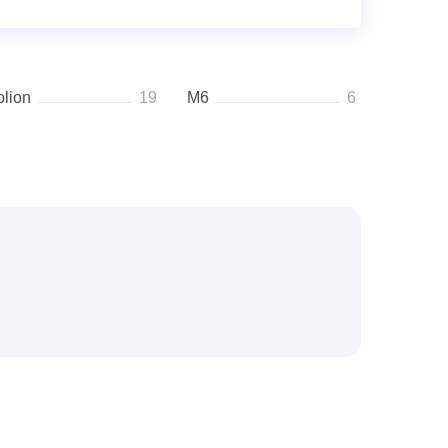
olion
19
M6
6