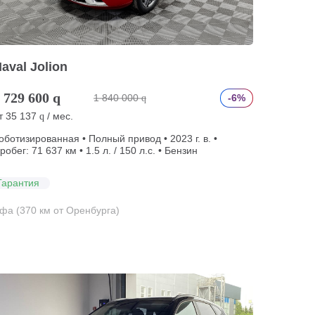
aval Jolion
 729 600
q
1 840 000
-6%
q
т
35 137
/ мес.
q
оботизированная • Полный привод • 2023 г. в. •
робег: 71 637 км • 1.5 л. / 150 л.с. • Бензин
Гарантия
фа (370 км от Оренбурга)