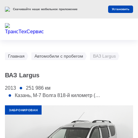
Скачивайте наше мобильное приложение
Установить
Главная
Автомобили с пробегом
ВАЗ Largus
ВАЗ Largus
2013
251 986
км
Казань, М-7 Волга 818-й километр (АС Мегамолл)
ЗАБРОНИРОВАН
1 - Заднее левое крыло
2 - Переднее правое крыло
3 - Переднее левое крыло