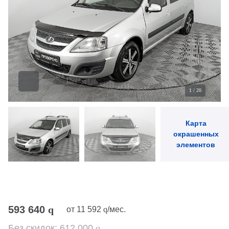
4 - Левый порог
5 - Задняя левая дверь
6 - Задний бампер
7 - Передняя левая дверь
8 - Крышка багажника
9 - Правый порог
10 - Левая стойк и боковины
1
/
20
Карта
окрашенных
элементов
593 640
q
от
11 592
q
/мес.
Без скидок:
612 000
q