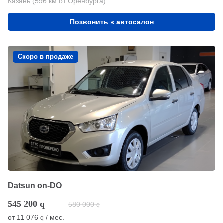
Казань (596 км от Оренбурга)
Позвонить в автосалон
Скоро в продаже
Datsun on-DO
545 200
q
580 000
q
от
11 076
/ мес.
q