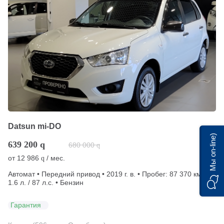
Datsun mi-DO
Мы on-line)
639 200
q
680 000
q
от
12 986
/ мес.
q
Автомат • Передний привод • 2019 г. в. • Пробег: 87 370 км •
1.6 л. / 87 л.с. • Бензин
Гарантия