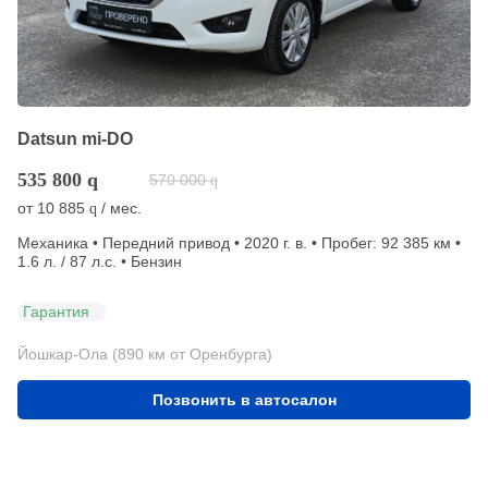
Datsun mi-DO
535 800
q
570 000
q
от
10 885
/ мес.
q
Механика • Передний привод • 2020 г. в. • Пробег: 92 385 км •
1.6 л. / 87 л.с. • Бензин
Гарантия
Йошкар-Ола (890 км от Оренбурга)
Позвонить в автосалон