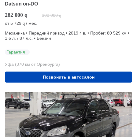
Datsun on-DO
282 000
q
300 000
q
от
5 729
/ мес.
q
Механика • Передний привод • 2019 г. в. • Пробег: 80 529 км •
1.6 л. / 87 л.с. • Бензин
Гарантия
Уфа (370 км от Оренбурга)
Позвонить в автосалон