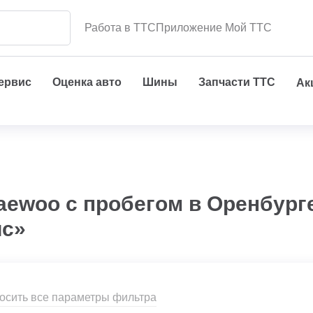
Работа в ТТС
Приложение Мой ТТС
сервис
Оценка авто
Шины
Запчасти ТТС
Ак
aewoo с пробегом в Оренбург
ис»
осить все параметры фильтра