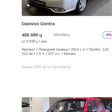
Daewoo Gentra
488 800
q
520 000
-6%
q
от
9 930
/ мес.
q
Автомат • Передний привод • 2014 г. в. • Пробег: 123
312 км • 1.5 л. / 107 л.с. • Бензин
Казань (596 км от Оренбурга)