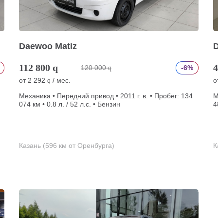
Daewoo Matiz
112 800
q
4
120 000
-6%
q
от
2 292
/ мес.
о
q
Механика • Передний привод • 2011 г. в. • Пробег: 134
М
074 км • 0.8 л. / 52 л.с. • Бензин
4
Казань (596 км от Оренбурга)
К