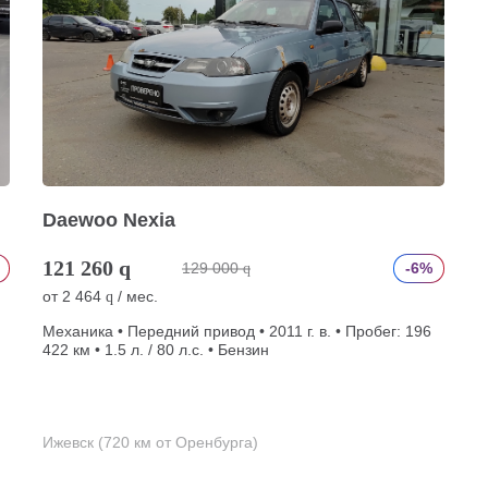
Daewoo Nexia
121 260
q
129 000
-6%
q
от
2 464
/ мес.
q
Механика • Передний привод • 2011 г. в. • Пробег: 196
422 км • 1.5 л. / 80 л.с. • Бензин
Ижевск (720 км от Оренбурга)