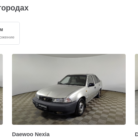
городах
км
ложение
Daewoo Nexia