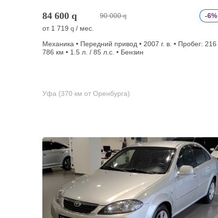
84 600
q
90 000
-6%
q
от
1 719
/ мес.
q
Механика • Передний привод • 2007 г. в. • Пробег: 216
786 км • 1.5 л. / 85 л.с. • Бензин
Уфа (370 км от Оренбурга)