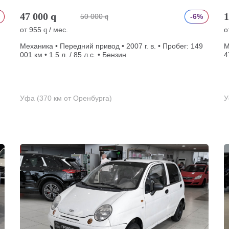
47 000
q
1
50 000
-6%
q
от
955
/ мес.
о
q
Механика • Передний привод • 2007 г. в. • Пробег: 149
М
001 км • 1.5 л. / 85 л.с. • Бензин
4
Уфа (370 км от Оренбурга)
У