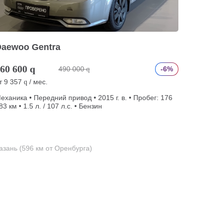
Daewoo Gentra
60 600
q
490 000
-6%
q
т
9 357
/ мес.
q
еханика • Передний привод • 2015 г. в. • Пробег: 176
83 км • 1.5 л. / 107 л.с. • Бензин
азань (596 км от Оренбурга)