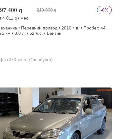
97 400
q
210 000
-6%
q
т
4 011
/ мес.
q
еханика • Передний привод • 2010 г. в. • Пробег: 44
71 км • 0.8 л. / 52 л.с. • Бензин
фа (370 км от Оренбурга)