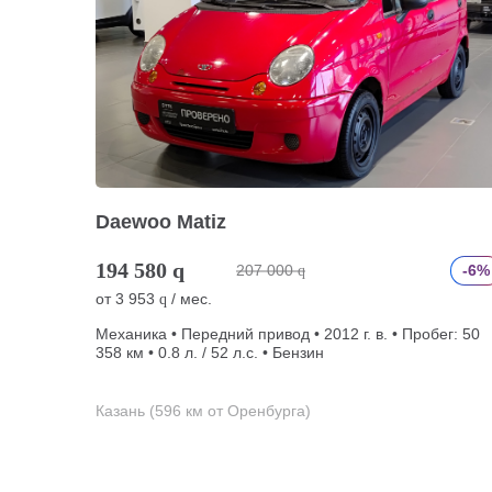
Daewoo Matiz
194 580
q
207 000
-6%
q
от
3 953
/ мес.
q
Механика • Передний привод • 2012 г. в. • Пробег: 50
358 км • 0.8 л. / 52 л.с. • Бензин
Казань (596 км от Оренбурга)