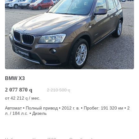
BMW X3
2 077 870
q
2 210 500
q
от
42 212
/ мес.
q
Автомат • Полный привод • 2012 г. в. • Пробег: 191 320 км • 2
л. / 184 л.с. • Дизель