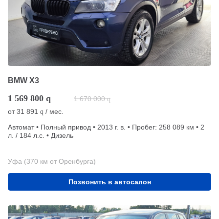
BMW X3
1 569 800
q
1 670 000
q
от
31 891
/ мес.
q
Автомат • Полный привод • 2013 г. в. • Пробег: 258 089 км • 2
л. / 184 л.с. • Дизель
Уфа (370 км от Оренбурга)
Позвонить в автосалон