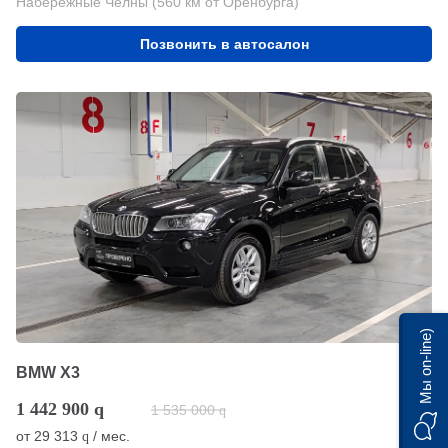
Набережные Челны (560 км от Оренбурга)
Позвонить в автосалон
Мы on-line)
BMW X3
1 442 900
q
1 535 000
q
от
29 313
/ мес.
q