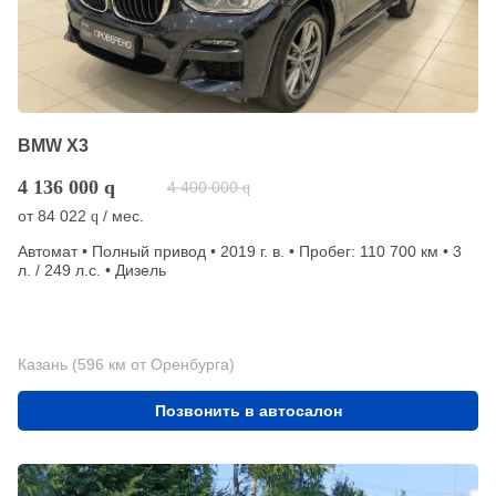
BMW X3
4 136 000
q
4 400 000
q
от
84 022
/ мес.
q
Автомат • Полный привод • 2019 г. в. • Пробег: 110 700 км • 3
л. / 249 л.с. • Дизель
Казань (596 км от Оренбурга)
Позвонить в автосалон