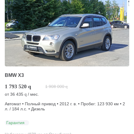
BMW X3
1 793 520
q
1 908 000
q
от
36 435
/ мес.
q
Автомат • Полный привод • 2012 г. в. • Пробег: 123 930 км • 2
л. / 184 л.с. • Дизель
Гарантия