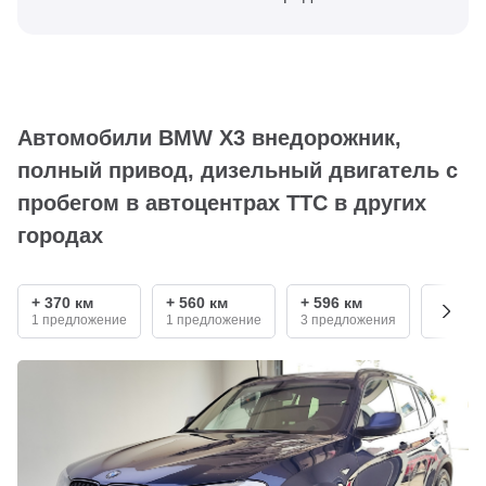
Автомобили BMW X3 внедорожник,
полный привод, дизельный двигатель с
пробегом в автоцентрах ТТС в других
городах
+ 370 км
+ 560 км
+ 596 км
+ 870 
1 предложение
1 предложение
3 предложения
1 пред