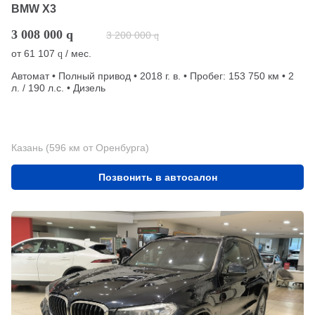
BMW X3
3 008 000
q
3 200 000
q
от
61 107
/ мес.
q
Автомат • Полный привод • 2018 г. в. • Пробег: 153 750 км • 2
л. / 190 л.с. • Дизель
Казань (596 км от Оренбурга)
Позвонить в автосалон