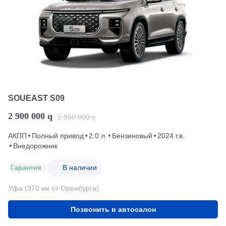
SOUEAST S09
2 900 000
q
2 950 000
q
АКПП
Полный привод
2.0 л.
Бензиновый
2024 г.в.
Внедорожник
Гарантия
В наличии
Уфа (370 км от Оренбурга)
Позвонить в автосалон