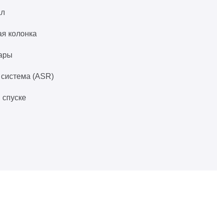
ал
ая колонка
ары
 система (ASR)
 спуске