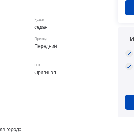
седан
И
Передний
Оригинал
для города