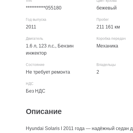
***********055180
бежевый
2011
211 161
км
1.6 л, 123 л.с., Бензин
Механика
инжектор
Не требует ремонта
2
Без НДС
Описание
Hyundai Solaris I 2011 года — надёжный седан 