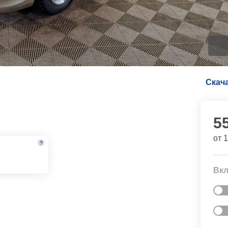
Скача
5
от
1
?
м
Вкл