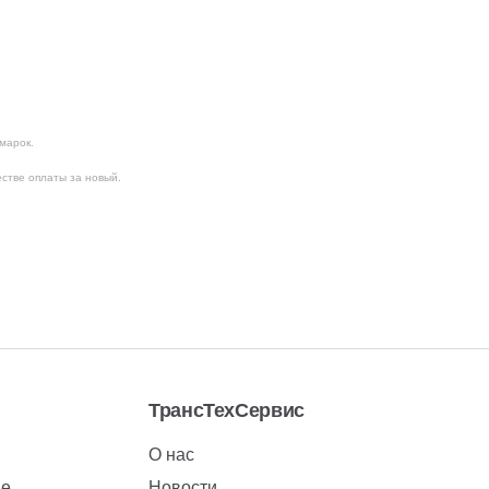
 марок.
естве оплаты за новый.
ТрансТехСервис
О нас
ие
Новости