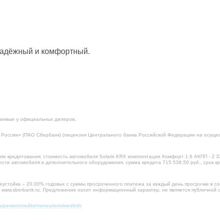
надёжный и комфортный.
таемые у официальных дилеров.
России» (ПАО Сбербанк) (лицензия Центрального банка Российской Федерации на осущес
 кредитования: стоимость автомобиля Solaris KRX комплектации Комфорт 1.6 АКПП - 2 325 
ости автомобиля и дополнительного оборудования, сумма кредита 715 538,50 руб., срок к
еустойка – 20,00% годовых с суммы просроченного платежа за каждый день просрочки в с
а www.sberbank.ru. Предложение носит информационный характер, не является публичной о
/person/credits/money/avtokredit/dc