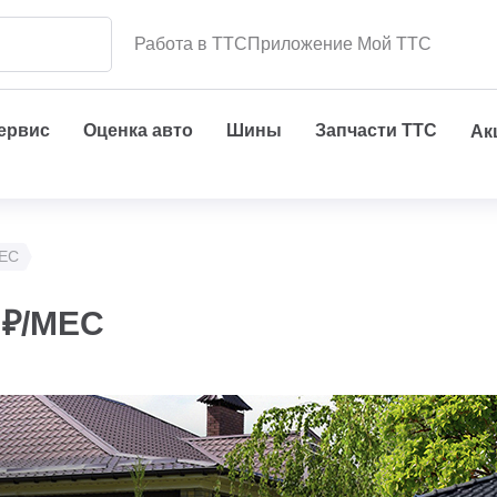
Работа в ТТС
Приложение Мой ТТС
сервис
Оценка авто
Шины
Запчасти ТТС
Ак
МЕС
 ₽/МЕС