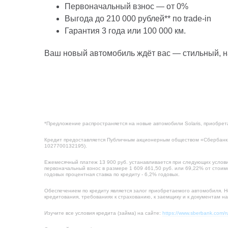
Первоначальный взнос — от 0%
Выгода до 210 000 рублей** по trade‑in
Гарантия 3 года или 100 000 км.
Ваш новый автомобиль ждёт вас — стильный, 
*Предложение распространяется на новые автомобили Solaris, приобре
Кредит предоставляется Публичным акционерным обществом «Сбербанк 
1027700132195).
Ежемесячный платеж 13 900 руб. устанавливается при следующих условиях
первоначальный взнос в размере 1 609 461,50 руб. или 69,22% от стоим
годовых процентная ставка по кредиту - 6,2% годовых.
Обеспечением по кредиту является залог приобретаемого автомобиля. Н
кредитования, требованиях к страхованию, к заемщику и к документам н
Изучите все условия кредита (займа) на сайте:
https://www.sberbank.com/ru