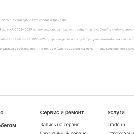
olaris KRS при сдаче автомобиля в трейд-ин.
olaris KRX 2024-2025 гг. производства при сдаче в трейд-ин автомобилей в любых марок.
laris HS, Solaris HC 2024-2025 гг. производства при сдаче трейд-ин автомобилей в любых
ходиться в собственности не менее 6 (шести) месяцев на момент использования его в кач
то
Сервис и ремонт
Услуги
Запись на сервис
Trade-in
обегом
Гарантийный сервис
Страхован